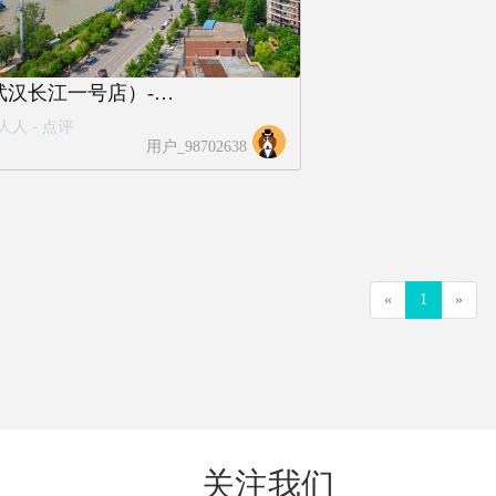
美嘉城市客栈（武汉长江一号店）-江鳞
人人 - 点评
用户_98702638
«
1
»
关注我们