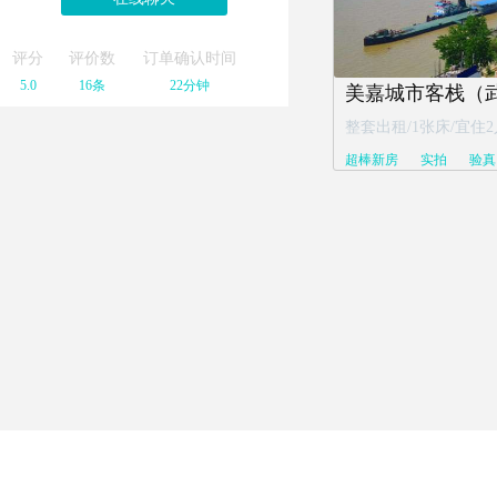
评分
评价数
订单确认时间
5.0
16条
22分钟
整套出租/1张床/宜住2
超棒新房
实拍
验真