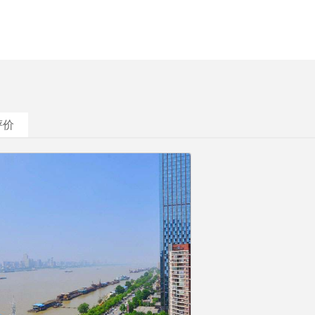
房
评价
￥
298
/晚
客