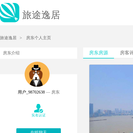
旅途逸居
旅途逸居
>
房东个人主页
房东房源
房客
房东介绍
用户_98702638
— 房东
实名认证
在线聊天