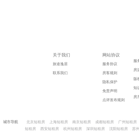
关于我们
网站协议
服
旅途逸居
服务协议
房
联系我们
房客规则
版
隐私保护
知
免责声明
房
点评发布规则
城市导航
北京短租房
上海短租房
南京短租房
成都短租房
广州短租房
短租房
西安短租房
杭州短租房
深圳短租房
沈阳短租房
苏