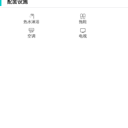
配套设施
热水淋浴
拖鞋
空调
电视
浴缸
香皂
有线网络
允许做饭
电热水壶
电吹风
电饭煲
厨具