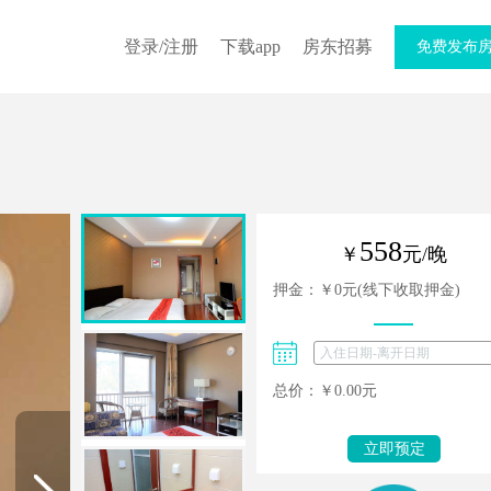
登录/注册
下载app
房东招募
免费发布
558
￥
元/晚
押金：￥
0
元(线下收取押金)
总价：￥
0.00
元
立即预定