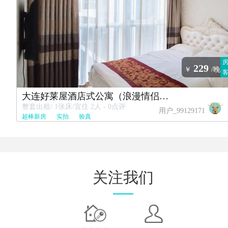
229
￥
/晚
大连好莱屋酒店式公寓（浪漫情侣房）
整套出租/ 1张床/宜住 2人 - 0点评
用户_99129171
超棒新房
实拍
验真
关注我们