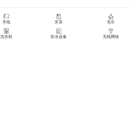
手纸
牙具
毛巾
洗衣机
饮水设备
无线网络
冰箱
电梯
门禁系统
允许吸烟
允许聚会
允许带宠物
晾衣架
餐具
燃气灶
烹饪锅具