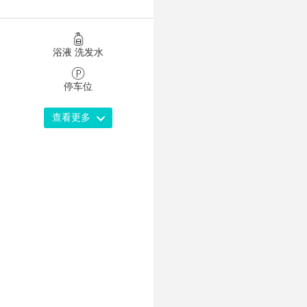
浴液 洗发水
停车位
查看更多
暖气
洗衣粉
电磁炉