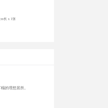
0cm长 x 1张
下榻的理想居所。