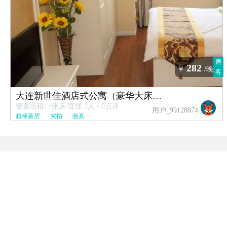
房
282
￥
/晚
客
大连新世佳酒店式公寓（豪华大床房）
整套出租/ 1张床/宜住 2人 - 0点评
用户_99128874
超棒新房
实拍
验真