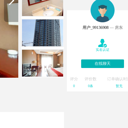
用户_99136908
— 房东
实名认证
在线聊天
评分
评价数
订单确认时
0
0条
暂无