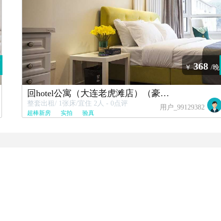
房
368
￥
/晚
客
回hotel公寓（大连老虎滩店）（豪华大床房）
整套出租/ 1张床/宜住 2人 - 0点评
用户_99129382
超棒新房
实拍
验真